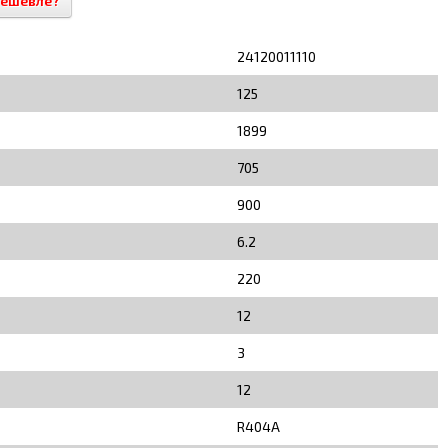
дешевле?
24120011110
125
1899
705
900
6.2
220
12
3
12
R404A