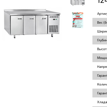
Артик
Вес (б
Ширин
Глуби
Высот
Мощно
Напря
Гаран
Колич
Гаран
Хлада