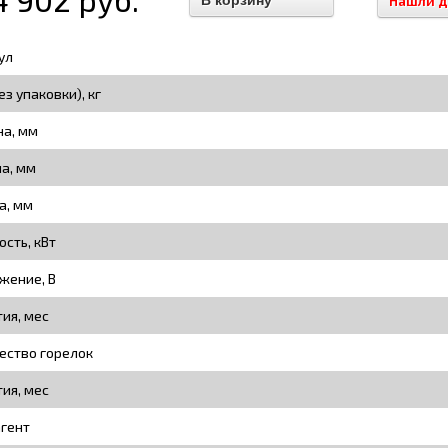
Нашли 
ул
ез упаковки), кг
а, мм
на, мм
а, мм
сть, кВт
жение, В
тия, мес
ество горелок
тия, мес
гент