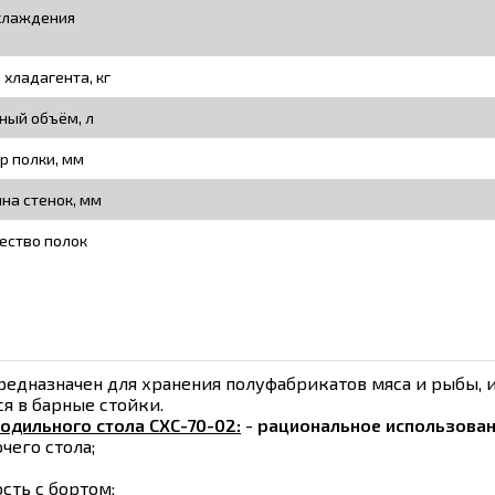
хлаждения
 хладагента, кг
ный объём, л
р полки, мм
на стенок, мм
ество полок
редназначен для хранения полуфабрикатов мяса и рыбы,
ся в барные стойки.
одильного стола СХС-70-02:
-
рациональное использован
чего стола;
сть с бортом;