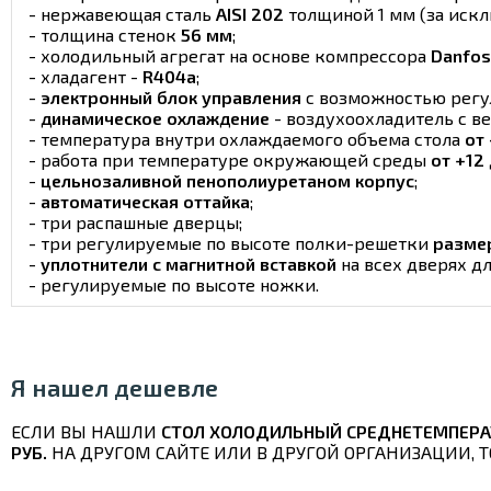
- нержавеющая сталь
AISI 202
толщиной 1 мм (за искл
- толщина стенок
56 мм
;
- холодильный агрегат на основе компрессора
Danfos
- хладагент -
R404a
;
-
электронный блок управления
с возможностью регу
-
динамическое охлаждение
- воздухоохладитель с в
- температура внутри охлаждаемого объема стола
от 
- работа при температуре окружающей среды
от +12
-
цельнозаливной пенополиуретаном корпус
;
-
автоматическая оттайка
;
- три распашные дверцы;
- три регулируемые по высоте полки-решетки
разме
-
уплотнители с магнитной вставкой
на всех дверях д
- регулируемые по высоте ножки.
Я нашел дешевле
ЕСЛИ ВЫ НАШЛИ
СТОЛ ХОЛОДИЛЬНЫЙ СРЕДНЕТЕМПЕРАТ
РУБ.
НА ДРУГОМ САЙТЕ ИЛИ В ДРУГОЙ ОРГАНИЗАЦИИ, 