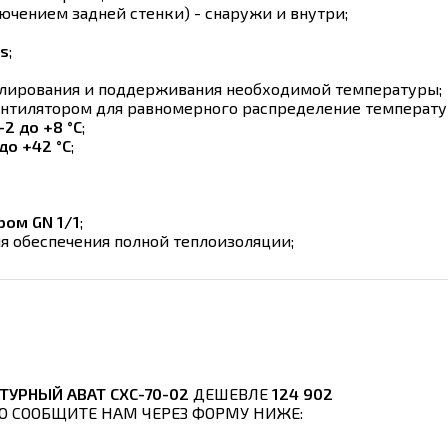
ючением задней стенки) - снаружи и внутри;
s
;
лирования и поддерживания необходимой температуры;
ентилятором для равномерного распределение температу
-2 до +8 °C
;
 до +42 °C
;
ром GN 1/1
;
ля обеспечения полной теплоизоляции;
УРНЫЙ ABAT СХС-70-02
ДЕШЕВЛЕ
124 902
ТО СООБЩИТЕ НАМ ЧЕРЕЗ ФОРМУ НИЖЕ: