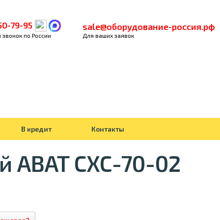
50-79-95
sale@оборудование-россия.рф
 звонок по России
Для ваших заявок
В кредит
Контакты
 ABAT СХС-70-02