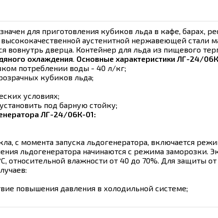
начен для приготовления кубиков льда в кафе, барах, ре
 высококачественной аустенитной нержавеющей стали 
ся вовнутрь дверца. Контейнер для льда из пищевого те
дяного охлаждения
.
Основные характеристики ЛГ-24/06К
зком потреблении воды - 40 л/кг;
розрачных кубиков льда;
ческих условиях;
установить под барную стойку;
енератора ЛГ-24/06К-01:
а, с момента запуска льдогенератора, включается режи
ения льдогенератора начинаются с режима заморозки. Э
?С, относительной влажности от 40 до 70%. Для защиты 
случаев:
вие повышения давления в холодильной системе;