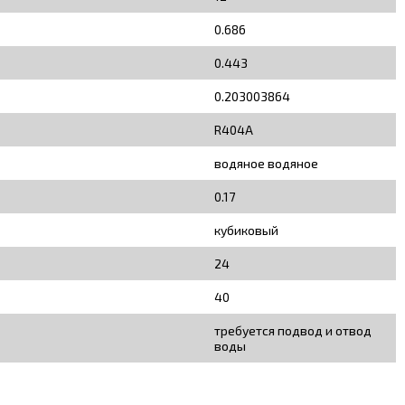
0.686
0.443
0.203003864
R404A
водяное водяное
0.17
кубиковый
24
40
требуется подвод и отвод
воды