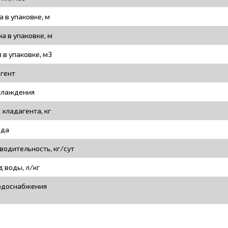
а в упаковке, м
а в упаковке, м
 в упаковке, м3
гент
хлаждения
 хладагента, кг
ьда
водительность, кг/сут
д воды, л/кг
одоснабжения