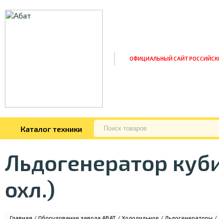
ОФИЦИАЛЬНЫЙ САЙТ РОССИЙСК
Каталог техники
Льдогенератор куб
охл.)
Главная
/
Оборудование завода ABAT
/
Холодильное
/
Льдогенераторы
/ 