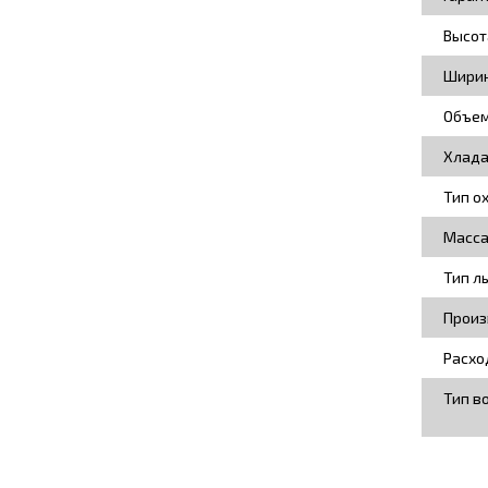
Высот
Ширин
Объем
Хлада
Тип о
Масса
Тип л
Произ
Расхо
Тип в