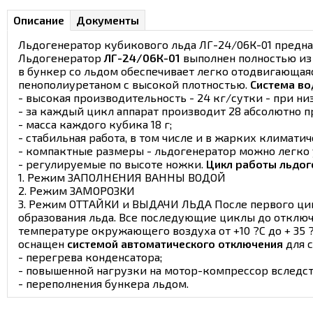
Описание
Документы
Льдогенератор кубикового льда ЛГ-24/06К-01 предназ
Льдогенератор
ЛГ-24/06К-01
выполнен полностью из
в бункер со льдом обеспечивает легко отодвигающая
пенополиуретаном с высокой плотностью.
Система во
- высокая производительность - 24 кг/сутки - при ни
- за каждый цикл аппарат производит 28 абсолютно п
- масса каждого кубика 18 г;
- стабильная работа, в том числе и в жарких климати
- компактные размеры - льдогенератор можно легко 
- регулируемые по высоте ножки.
Цикл работы льдог
1. Режим ЗАПОЛНЕНИЯ ВАННЫ ВОДОЙ
2. Режим ЗАМОРОЗКИ
3. Режим ОТТАЙКИ и ВЫДАЧИ ЛЬДА После первого цикл
образования льда. Все последующие циклы до отключ
температуре окружающего воздуха от +10 ?С до + 35 
оснащен
системой автоматического отключения
для 
- перегрева конденсатора;
- повышенной нагрузки на мотор-компрессор вследст
- переполнения бункера льдом.