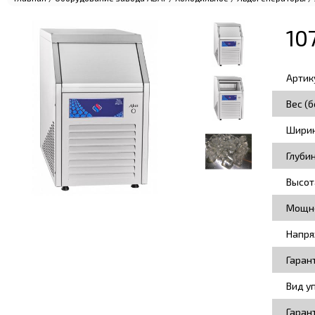
10
Артик
Вес (б
Ширин
Глуби
Высот
Мощно
Напря
Гаран
Вид у
Гаран