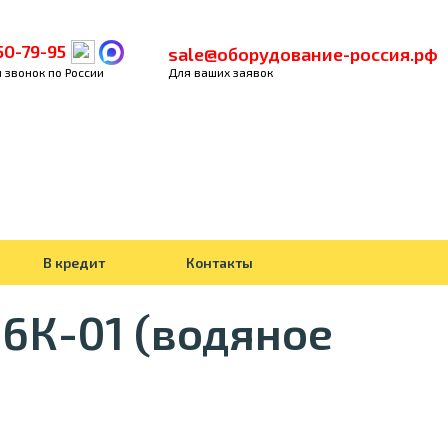
50-79-95
sale@оборудование-россия.рф
 звонок по России
Для ваших заявок
В кредит
Контакты
6К-01 (водяное