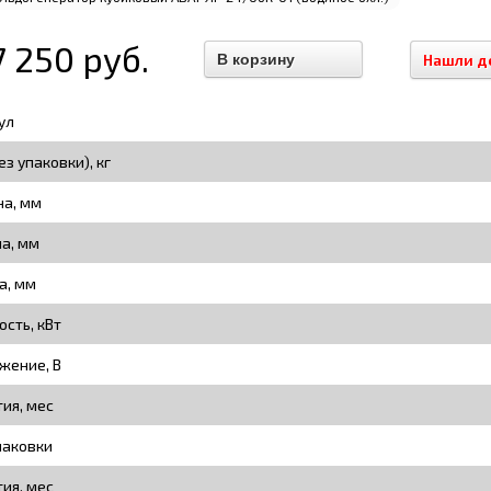
7 250 руб.
Нашли д
ул
ез упаковки), кг
а, мм
на, мм
а, мм
сть, кВт
жение, В
тия, мес
паковки
тия, мес