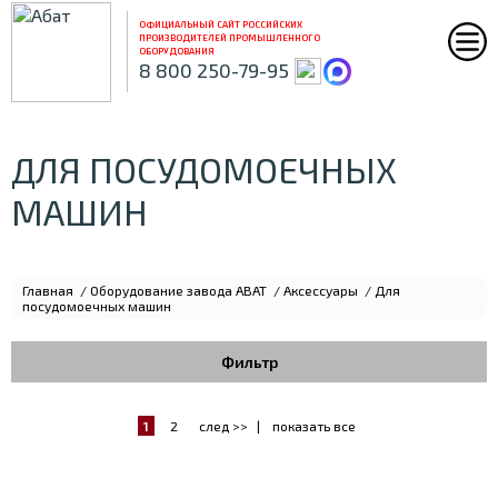
ОФИЦИАЛЬНЫЙ САЙТ РОССИЙСКИХ
ПРОИЗВОДИТЕЛЕЙ ПРОМЫШЛЕННОГО
ОБОРУДОВАНИЯ
8 800 250-79-95
ДЛЯ ПОСУДОМОЕЧНЫХ
МАШИН
Главная
/
Оборудование завода ABAT
/
Аксессуары
/
Для
посудомоечных машин
Фильтр
По цене
1
2
след >>
|
показать все
0
16280