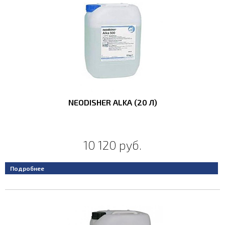
от
до
руб.
Мощность, кВт
0.03
40
от
до
Ширина, мм
NEODISHER ALKA (20 Л)
127
5521
от
до
10 120 руб.
Глубина, мм
Подробнее
120
1825
от
до
Высота, мм