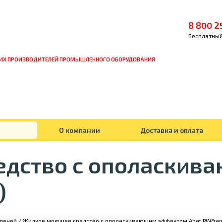
8 800 2
Бесплатный
ИХ ПРОИЗВОДИТЕЛЕЙ ПРОМЫШЛЕННОГО ОБОРУДОВАНИЯ
О компании
Доставка и оплата
едство с ополаскив
)
 печей
/ Жидкое моющее средство с ополаскивающим эффектом Abat PW&amp