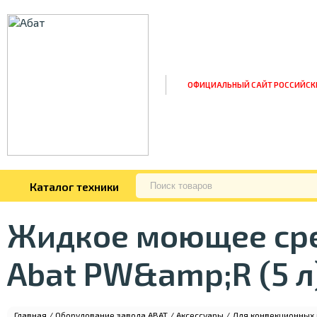
ОФИЦИАЛЬНЫЙ САЙТ РОССИЙСК
Каталог техники
Жидкое моющее ср
Abat PW&amp;R (5 л
Главная
/
Оборудование завода ABAT
/
Аксессуары
/
Для конвекционных