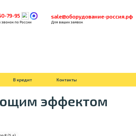
50-79-95
sale@оборудование-россия.рф
 звонок по России
Для ваших заявок
В кредит
Контакты
ающим эффектом
;R (5 л)