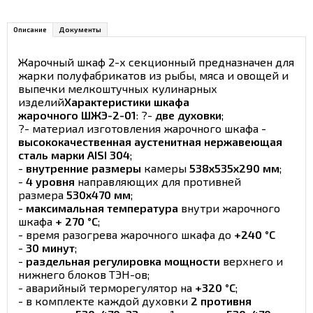
Описание
Документы
Жарочный шкаф 2-х секционный предназначен для
жарки полуфабрикатов из рыбы, мяса и овощей и
выпечки мелкоштучных кулинарных
изделий
Характеристики шкафа
жарочного ШЖЭ-2-01
: ?-
две духовки
;
?- материал изготовления жарочного шкафа -
высококачественная аустенитная нержавеющая
сталь марки AISI 304
;
-
внутренние размеры
камеры
538x535x290 мм
;
-
4 уровня
направляющих для противней
размера
530х470 мм
;
-
максимальная температура
внутри жарочного
шкафа
+ 270 °С
;
- время разогрева жарочного шкафа до
+240 °С
-
30 минут
;
-
раздельная регулировка мощности
верхнего и
нижнего блоков ТЭН-ов;
- аварийный терморегулятор на
+320 °С
;
- в комплекте каждой духовки
2 противня