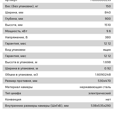
Вес (без упаковки), кг
150
Ширина, мм
840
Глубина, мм
900
Высота, мм
1510
Мощность, кВт
9.6
Напряжение, В
380
Гарантия, мес
12 12
Вид упаковки
ящик
Гарантия, мес
12 12
Высота в упаковке, м
1.698
Ширина в упаковке, м
0.92
Объем в упаковке, м3
1.6090248
Размер противня, мм
530х470
Материал камеры
нержавеющая сталь
Тип шкафа
электрический
Конвекция
нет
Внутренние размеры камеры (ШхГхВ), мм
538x535x290