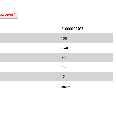
ешевле?
21000002765
109
844
900
950
12
ящик