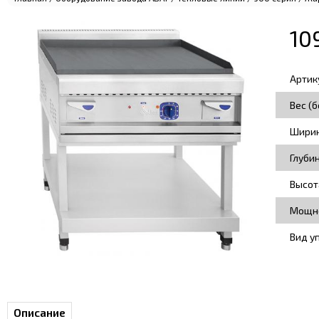
10
Артик
Вес (б
Ширин
Глуби
Высот
Мощно
Вид у
Описание