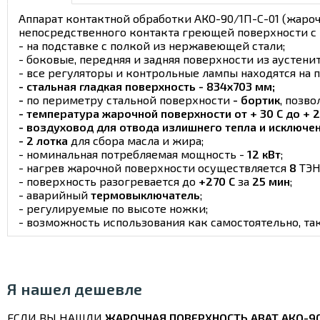
Аппарат контактной обработки АКО-90/1П-С-01 (жарочн
непосредственного контакта греющей поверхности с
- на подставке с полкой из нержавеющей стали;
- боковые, передняя и задняя поверхности из аустен
- все регуляторы и контрольные лампы находятся на 
- стальная гладкая поверхность - 834х703 мм;
-
по периметру стальной поверхности
- бортик
,
позво
- температура жарочной поверхности от + 30 С до + 2
- воздуховод для отвода излишнего тепла и исключен
- 2 лотка
для сбора масла и жира;
- номинальная потребляемая мощность -
12 кВт
;
- нагрев жарочной поверхности осуществляется
8
ТЭН
- поверхность разогревается до
+270 С
за
25 мин
;
- аварийный
термовыключатель
;
- регулируемые по высоте ножки;
- возможность использования как самостоятельно, так
Я нашел дешевле
ЕСЛИ ВЫ НАШЛИ
ЖАРОЧНАЯ ПОВЕРХНОСТЬ ABAT АКО-90