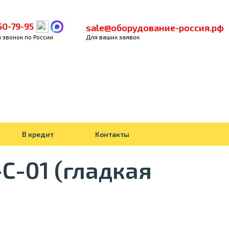
50-79-95
sale@оборудование-россия.рф
 звонок по России
Для ваших заявок
В кредит
Контакты
С-01 (гладкая