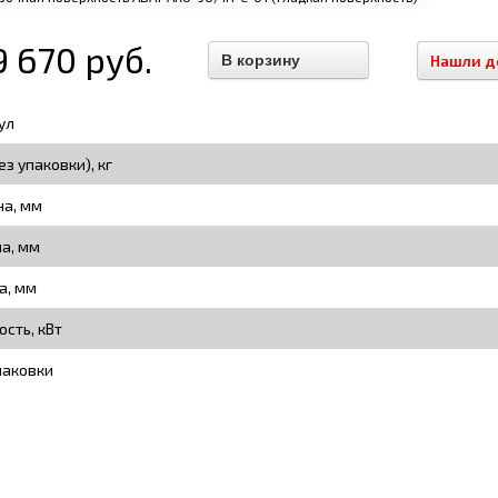
9 670 руб.
Нашли д
ул
ез упаковки), кг
а, мм
на, мм
а, мм
сть, кВт
паковки