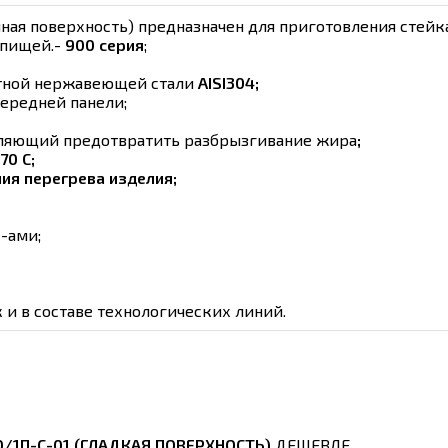
ая поверхность) предназначен для приготовления стейка,
 пищей.-
900 серия
;
итной нержавеющей стали
AISI304;
передней панели;
ляющий предотвратить разбрызгивание жира
;
70 С;
ия перегрева изделия;
-ами;
 и в составе технологических линий.
/1П-С-01 (ГЛАДКАЯ ПОВЕРХНОСТЬ)
ДЕШЕВЛЕ