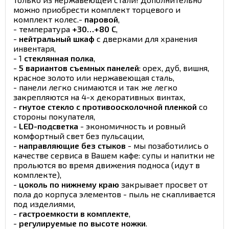
можно приобрести комплект торцевого и
комплект колес.-
паровой
,
- температура
+30…+80 С
,
-
нейтральный шкаф
с дверками для хранения
инвентаря,
- 1
стеклянная полка
,
-
5 вариантов съемных панелей
: орех, дуб, вишня,
красное золото или нержавеющая сталь,
- панели легко снимаются и так же легко
закрепляются на 4-х декоративных винтах,
-
гнутое стекло с противоосколочной пленкой
со
стороны покупателя,
-
LED-подсветка
- экономичность и ровный
комфортный свет без пульсации,
-
направляющие без стыков
- мы позаботились о
качестве сервиса в Вашем кафе: супы и напитки не
прольются во время движения подноса (идут в
комплекте),
-
цоколь по нижнему краю
закрывает просвет от
пола до корпуса элементов - пыль не скапливается
под изделиями,
-
гастроемкости в комплекте
,
-
регулируемые по высоте ножки
.