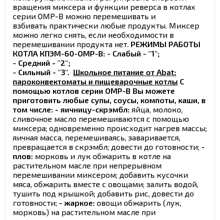
вращения миксера и функции реверса в котлах
серии ОМР-В можно перемешивать и
взбивать практически любые продукты. Миксер
можно легко снять, если необходимости в
перемешивании продукта нет.
РЕЖИМЫ РАБОТЫ
КОТЛА КПЭМ-60-ОМР-В: - Слабый - "1";
- Средний - "2";
- Сильный - "3".
Школьное питание от Abat:
пароконвектоматы и пищеварочные котлы
С
помощью котлов серии ОМР-В Вы можете
приготовить любые супы, соусы, компоты, каши, в
том числе:
- яичницу-скрэмбл:
яйца, молоко,
сливочное масло перемешиваются с помощью
миксера; одновременно происходит нагрев массы;
яичная масса, перемешиваясь, заваривается,
превращается в скрэмбл; довести до готовности;
-
плов:
морковь и лук обжарить в котле на
растительном масле при непрерывном
перемешивании миксером; добавить кусочки
мяса, обжарить вместе с овощами; залить водой,
тушить под крышкой; добавить рис, довести до
готовности;
- жаркое:
овощи обжарить (лук,
морковь) на растительном масле при