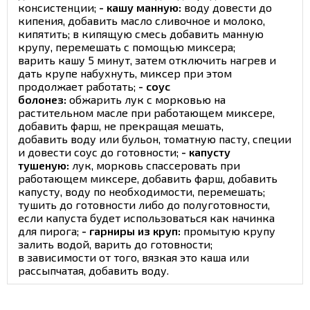
консистенции;
- кашу манную:
воду довести до
кипения, добавить масло сливочное и молоко,
кипятить; в кипящую смесь добавить манную
крупу, перемешать с помощью миксера;
варить кашу 5 минут, затем отключить нагрев и
дать крупе набухнуть, миксер при этом
продолжает работать;
- соус
болонез:
обжарить лук с морковью на
растительном масле при работающем миксере,
добавить фарш, не прекращая мешать,
добавить воду или бульон, томатную пасту, специи
и довести соус до готовности;
- капусту
тушеную:
лук, морковь спассеровать при
работающем миксере, добавить фарш, добавить
капусту, воду по необходимости, перемешать;
тушить до готовности либо до полуготовности,
если капуста будет использоваться как начинка
для пирога;
-
гарниры из круп:
промытую крупу
залить водой, варить до готовности;
в зависимости от того, вязкая это каша или
рассыпчатая, добавить воду.