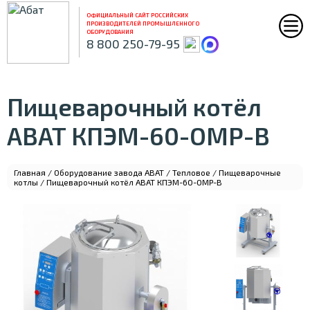
ОФИЦИАЛЬНЫЙ САЙТ РОССИЙСКИХ
ПРОИЗВОДИТЕЛЕЙ ПРОМЫШЛЕННОГО
ОБОРУДОВАНИЯ
8 800 250-79-95
Пищеварочный котёл
ABAT КПЭМ-60-ОМР-В
Главная
/
Оборудование завода ABAT
/
Тепловое
/
Пищеварочные
котлы
/ Пищеварочный котёл ABAT КПЭМ-60-ОМР-В