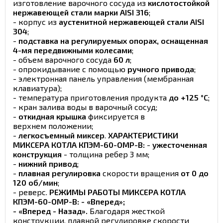
изготовление варочного сосуда из
кислотостойкой
нержавеющей стали марки AISI 316
;
- корпус из
аустенитной нержавеющей стали AISI
304
;
-
подставка на регулируемых опорах, оснащенная
4-мя передвижными колесами
;
- объем варочного сосуда
60 л
;
- опрокидывание с помощью
ручного привода
;
- электронная панель управления (мембранная
клавиатура);
- температура приготовления продукта
до +125 °C
;
- кран залива воды в варочный сосуд;
-
откидная крышка
фиксируется в
верхнем положении;
-
легкосъемный миксер
.
ХАРАКТЕРИСТИКИ
МИКСЕРА КОТЛА КПЭМ-60-ОМР-В:
-
ужесточенная
конструкция
- толщина ребер 3 мм;
-
нижний привод
;
-
плавная регулировка
скорости вращения
от 0 до
120 об/мин
;
- реверс.
РЕЖИМЫ РАБОТЫ МИКСЕРА КОТЛА
КПЭМ-60-ОМР-В: - «Вперед»;
- «Вперед - Назад».
Благодаря жесткой
конструкции, плавной регулировке скорости