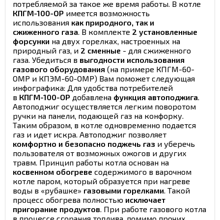
потребляемой за такое же время работы. В котле
КПГМ-100-ОР
имеется возможность
использования
как природного, так и
сжиженного газа
. В комплекте
2 установленные
форсунки
на двух горелках, настроенных на
природный газ, и
2
сменные
- для сжиженного
газа. Убедиться в
выгодности использования
газового оборудования
(на примере КПГМ-60-
ОМР и КПЭМ-60-ОМР) Вам поможет следующая
инфографика: Для удобства потребителей
в
КПГМ-100-ОР
добавлена
функция автоподжига
.
Автоподжиг осуществляется легким поворотом
ручки на панели, подающей газ на конфорку.
Таким образом, в котле одновременно подается
газ и идет искра. Автоподжиг позволяет
комфортно и безопасно поджечь газ
и уберечь
пользователя от возможных ожогов и других
травм. Принцип работы котла основан на
косвенном обогреве
содержимого в варочном
котле паром, который образуется при нагреве
воды в «рубашке»
газовыми горелками
. Такой
процесс обогрева полностью
исключает
пригорание продуктов
. При работе газового котла
в процессе сгорания топлива, помимо прочих