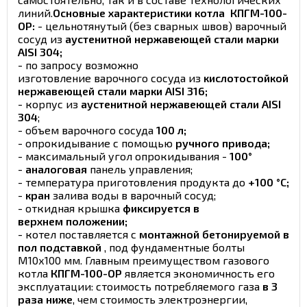
линий.
Основные характеристики котла КПГМ-100-
ОР:
- цельнотянутый (без сварных швов) варочный
сосуд из
аустенитной нержавеющей стали марки
AISI 304;
- по запросу возможно
изготовление варочного сосуда из
кислотостойкой
нержавеющей стали марки AISI 316;
- корпус из
аустенитной нержавеющей стали AISI
304
;
- объем варочного сосуда
100 л;
- опрокидывание с помощью
ручного привода;
- максимальный угол опрокидывания -
100°
-
аналоговая
панель управления;
- температура приготовления продукта до
+100 °С;
-
кран
залива воды в варочный сосуд;
- откидная крышка
фиксируется в
верхнем положении;
- котел поставляется с
монтажной бетонируемой в
пол подставкой
, под фундаментные болты
М10х100 мм. Главным преимуществом газового
котла
КПГМ-100-ОР
является экономичность его
эксплуатации: стоимость потребляемого газа
в 3
раза ниже
, чем стоимость электроэнергии,