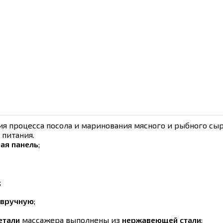
я процесса посола и маринования мясного и рыбного сыр
 питания.
ая панель
;
;
вручную
;
етали
массажера выполнены из
нержавеющей стали
;