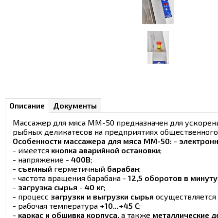
Описание
Документы
Массажер для мяса ММ-50 предназначен для ускорени
рыбных деликатесов на предприятиях общественного
Особенности массажера для мяса ММ-50:
-
электронн
- имеется
кнопка аварийной остановки
;
- напряжение -
400В
;
-
съемный
герметичный
барабан
;
- частота вращения барабана -
12,5 оборотов в минуту
-
загрузка сырья
-
40 кг
;
- процесс
загрузки и выгрузки сырья
осуществляется
- рабочая температура
+10...+45 С
;
-
каркас и обшивка корпуса,
а также
металлические д