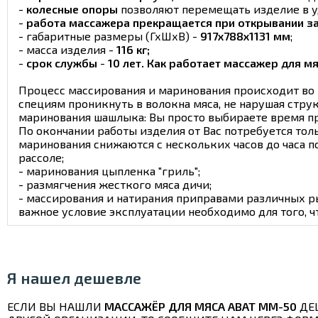
-
колесные опоры
позволяют перемещать изделие в уд
-
работа массажера прекращается при открывании з
- габаритные размеры (ГхШхВ) -
917х788х1131 мм
;
- масса изделия -
116 кг;
-
срок службы
-
10 лет.
Как работает массажер для м
Процесс массирования и маринования происходит во в
специям проникнуть в волокна мяса, не нарушая стр
маринования шашлыка: Вы просто выбираете время пр
По окончании работы изделия от Вас потребуется тол
маринования снижаются с нескольких часов до часа 
рассоле;
- маринования цыпленка "гриль";
- размягчения жесткого мяса дичи;
- массирования и натирания приправами различных р
важное условие эксплуатации необходимо для того, ч
Я нашел дешевле
ЕСЛИ ВЫ НАШЛИ
МАССАЖЁР ДЛЯ МЯСА ABAT ММ-50
ДЕ