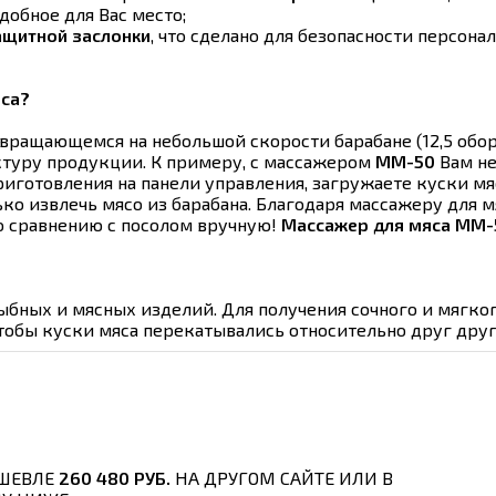
обное для Вас место;
ащитной заслонки
, что сделано для безопасности персонал
яса?
ращающемся на небольшой скорости барабане (12,5 оборо
уктуру продукции. К примеру, с массажером
ММ-50
Вам не
иготовления на панели управления, загружаете куски мя
ько извлечь мясо из барабана. Благодаря массажеру для 
по сравнению с посолом вручную!
Массажер для мяса ММ-5
ыбных и мясных изделий. Для получения сочного и мягко
тобы куски мяса перекатывались относительно друг друг
ШЕВЛЕ
260 480 РУБ.
НА ДРУГОМ САЙТЕ ИЛИ В