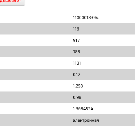
 дешевле?
11000018394
116
917
788
1131
0.12
1.258
0.98
1.3684524
электронная