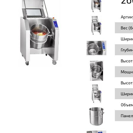
Артик
Вес (б
Ширин
Глуби
Высот
Мощно
Высот
Ширин
Объем
Панел