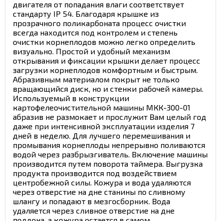
двигателя от попадания влаги соответствует
стандарту IP 54. Благодаря крышке из
прозрачного поликарбоната процесс очистки
всегда находится под контролем и степень
очистки корнеплодов можно легко определить
визуально. Простой и удобный механизм
открывания и фиксации крышки делает процесс
загрузки корнеплодов комфортным и быстрым.
Абразивным материалом покрыт не только
вращающийся диск, но и стенки рабочей камеры.
Используемый в конструкции
картофелеочистительной машины МКК-300-01
абразив не размокает и прослужит Вам целый год
даже при интенсивной эксплуатации изделия 7
дней в неделю. Для лучшего перемешивания и
промывания корнеплоды непрерывно поливаются
водой через разбрызгиватель. Включение машины
производится путем поворота таймера. Выгрузка
продукта производится под воздействием
центробежной силы. Кожура и вода удаляются
через отверстие на дне станины по сливному
шлангу и попадают в мезгосборник. Вода
удаляется через сливное отверстие на дне
поддона, а кожура остается в самом