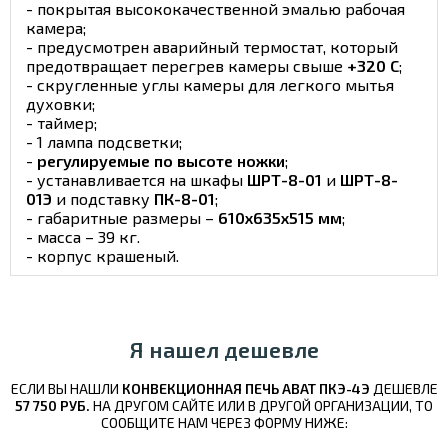
- покрытая высококачественной эмалью рабочая
камера;
- предусмотрен аварийный термостат, который
предотвращает перегрев камеры свыше
+320 С
;
- скругленные углы камеры для легкого мытья
духовки;
- таймер;
- 1 лампа подсветки;
-
регулируемые по высоте ножки
;
- устанавливается на шкафы
ШРТ-8-01
и
ШРТ-8-
01Э
и подставку
ПК-8-01
;
- габаритные размеры –
610х635х515 мм
;
- масса – 39 кг.
- корпус крашеный.
Я нашел дешевле
ЕСЛИ ВЫ НАШЛИ
КОНВЕКЦИОННАЯ ПЕЧЬ ABAT ПКЭ-4Э
ДЕШЕВЛЕ
57 750 РУБ.
НА ДРУГОМ САЙТЕ ИЛИ В ДРУГОЙ ОРГАНИЗАЦИИ, ТО
СООБЩИТЕ НАМ ЧЕРЕЗ ФОРМУ НИЖЕ: