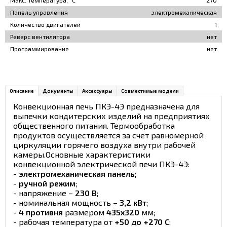
Макс. температура, °С
270
Панель управления
электромеханическая
Количество двигателей
1
Реверс вентилятора
нет
Программирование
нет
Описание
Документы
Аксессуары
Совместимые модели
Конвекционная печь ПКЭ-4Э предназначена для
выпечки кондитерских изделий на предприятиях
общественного питания. Термообработка
продуктов осуществляется за счет равномерной
циркуляции горячего воздуха внутри рабочей
камеры.Основные характеристики
конвекционной электрической печи ПКЭ-4Э:
-
электромеханическая панель
;
-
ручной режим
;
- напряжение –
230 В
;
- номинальная мощность –
3,2 кВт
;
-
4 противня
размером
435х320
мм;
- рабочая температура от
+50 до +270 С
;