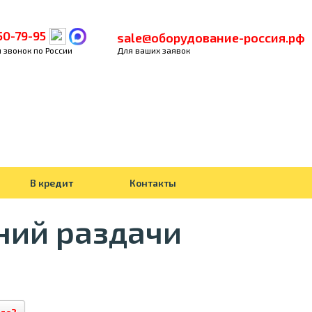
50-79-95
sale@оборудование-россия.рф
 звонок по России
Для ваших заявок
В кредит
Контакты
ний раздачи