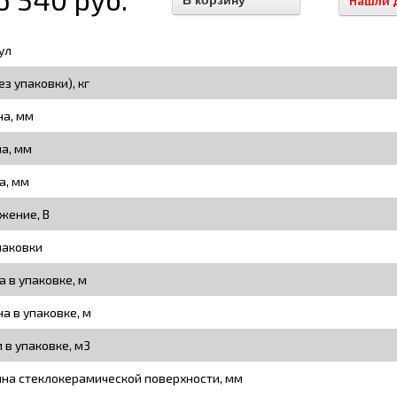
Нашли 
ул
ез упаковки), кг
а, мм
на, мм
а, мм
жение, В
паковки
а в упаковке, м
а в упаковке, м
 в упаковке, м3
на стеклокерамической поверхности, мм