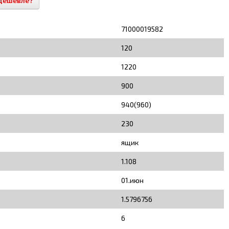
дешевле?
71000019582
120
1220
900
940(960)
230
ящик
1.108
01.июн
1.5796756
6