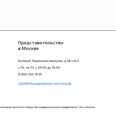
Представительство
в Москве
Большой Тишинский переулок, д.38 стр.2
с Пн. по Пт. с 09:00 до 18:00.
8 800 250 79 95
sale@оборудование-россия.рф
еские характеристики товара без предварительного уведомления. При покупке