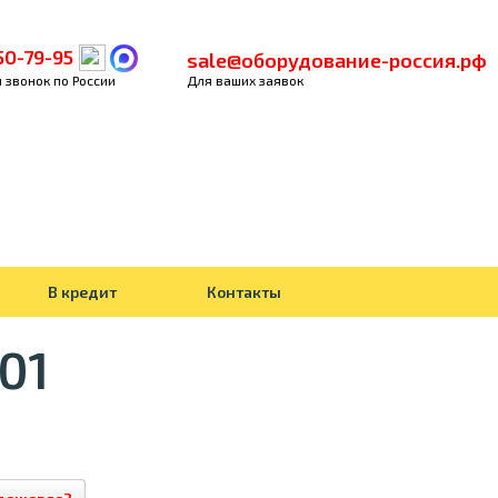
50-79-95
sale@оборудование-россия.рф
 звонок по России
Для ваших заявок
В кредит
Контакты
01