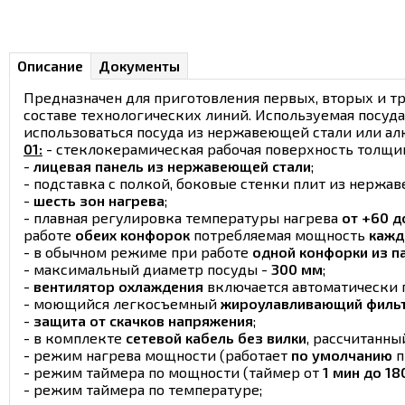
Описание
Документы
Предназначен для приготовления первых, вторых и т
составе технологических линий. Используемая посуд
использоваться посуда из нержавеющей стали или ал
01:
- стеклокерамическая рабочая поверхность толщ
-
лицевая панель из нержавеющей стали
;
- подставка с полкой, боковые стенки плит из нержа
-
шесть зон нагрева
;
- плавная регулировка температуры нагрева
от +60 д
работе
обеих конфорок
потребляемая мощность
кажд
- в обычном режиме при работе
одной конфорки из п
- максимальный диаметр посуды -
300 мм
;
-
вентилятор охлаждения
включается автоматически п
- моющийся легкосъемный
жироулавливающий филь
-
защита от скачков напряжения
;
- в комплекте
сетевой кабель без вилки
, рассчитанны
- режим нагрева мощности (работает
по умолчанию
п
- режим таймера по мощности (таймер от
1 мин до 18
- режим таймера по температуре;