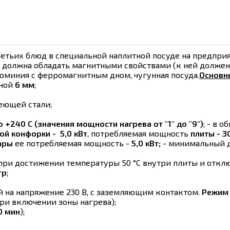
ретьих блюд в специальной наплитной посуде на предпри
а должна обладать магнитными свойствами (к ней должен
юминия с ферромагнитным дном, чугунная посуда.
Основн
иной
6 мм
;
веющей стали;
о +240 С (значения мощности нагрева от "1" до "9")
; - в 
ой конфорки - 5,0 кВт
, потребляемая мощность
плиты - 3
ары
ее потребляемая мощность -
5,0 кВт;
- минимальный 
ри достижении температуры 50 °С внутри плиты и отклю
тр
;
й на напряжение 230 В, с заземляющим контактом.
Режим 
ри включении зоны нагрева);
0 мин
);