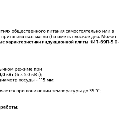
ятиях общественного питания самостоятельно или в
 притягиваться магнит) и иметь плоское дно. Может
ые характеристики индукционной плиты КИП-69П-5,0-
обычном режиме при
0,0 кВт
(6 х 5,0 кВт);
диаметр посуды -
115 мм
;
чается при понижении температуры до 35 °С;
работы: