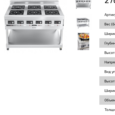
Артик
Вес (б
Ширин
Глуби
Высот
Напря
Вид у
Высот
Ширин
Объем
Толщи