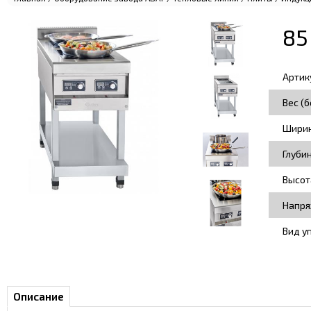
85
Артик
Вес (б
Ширин
Глуби
Высот
Напря
Вид у
Описание