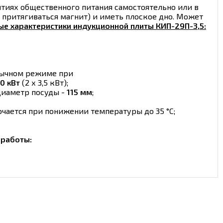
ятиях общественного питания самостоятельно или в
 притягиваться магнит) и иметь плоское дно. Может
ые характеристики индукционной плиты КИП-29П-3,5:
обычном режиме при
,0 кВт
(2 х 3,5 кВт);
диаметр посуды -
115 мм
;
чается при понижении температуры до 35 °С;
работы: