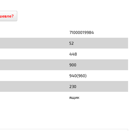
шевле?
71000019984
52
448
900
940(960)
230
ящик