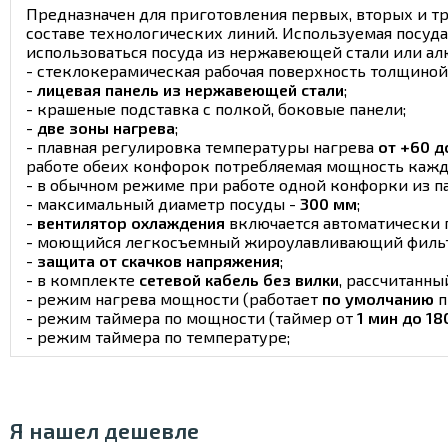
Предназначен для приготовления первых, вторых и т
составе технологических линий. Используемая посуд
использоваться посуда из нержавеющей стали или ал
- стеклокерамическая рабочая поверхность толщино
-
лицевая панель из нержавеющей стали
;
- крашеные подставка с полкой, боковые панели;
-
две зоны нагрева
;
- плавная регулировка температуры нагрева
от +60 д
работе обеих конфорок потребляемая мощность каж
- в обычном режиме при работе одной конфорки из п
- максимальный диаметр посуды -
300 мм
;
-
вентилятор охлаждения
включается автоматически п
- моющийся легкосъемный жироулавливающий фильт
-
защита от скачков напряжения
;
- в комплекте
сетевой кабель без вилки
, рассчитанны
- режим нагрева мощности (работает
по умолчанию
п
- режим таймера по мощности (таймер от
1 мин до 18
- режим таймера по температуре;
Я нашел дешевле