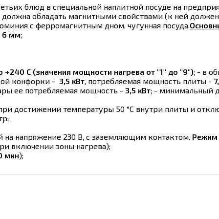
ретьих блюд в специальной наплитной посуде на предпри
а должна обладать магнитными свойствами (к ней должен
юминия с ферромагнитным дном, чугунная посуда.
Основн
й
6 мм
;
о +240 С (значения мощности нагрева от "1" до "9")
; - в 
дой конфорки -
3,5 кВт
, потребляемая мощность плиты -
7
ары ее потребляемая мощность -
3,5 кВт
; - минимальный 
ри достижении температуры 50 °С внутри плиты и отклю
р;
й на напряжение 230 В, с заземляющим контактом.
Режим 
ри включении зоны нагрева);
0 мин
);