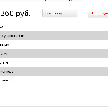
 360 руб.
Нашли де
ул
ез упаковки), кг
а, мм
на, мм
а, мм
жение, В
паковки