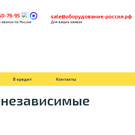
50-79-95
sale@оборудование-россия.рф
 звонок по России
Для ваших заявок
В кредит
Контакты
 (независимые