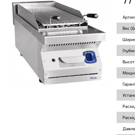
Артик
Вес (б
Ширин
Глуби
Высот
Мощно
Гаран
Устан
Расхо
Расхо
Давле