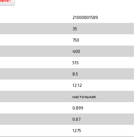
евле?
21000801589
35
750
400
515
8.5
12 12
настольная
0.899
0.67
1275