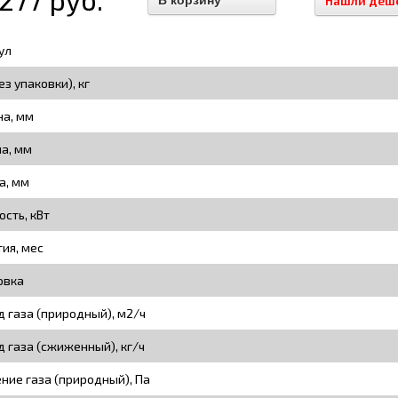
Нашли деш
ул
ез упаковки), кг
а, мм
на, мм
а, мм
сть, кВт
тия, мес
овка
д газа (природный), м2/ч
д газа (сжиженный), кг/ч
ние газа (природный), Па