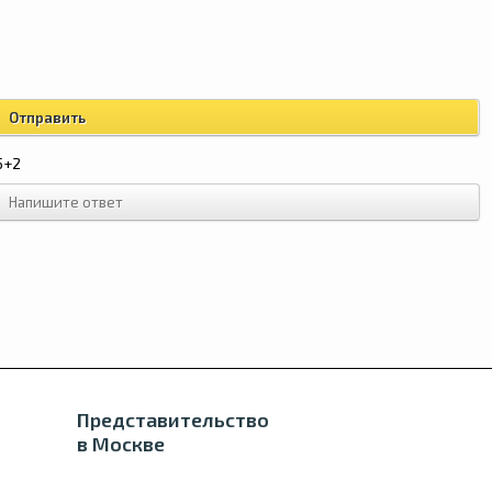
5+2
Представительство
в Москве